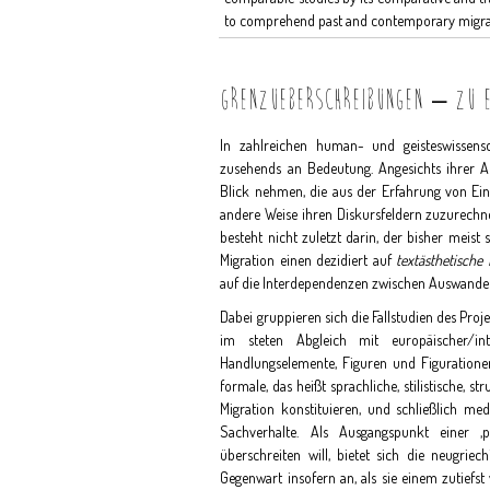
to comprehend past and contemporary migrato
GRENZUEBERSCHREIBUNGEN – ZU E
In zahlreichen human- und geisteswissens
zusehends an Bedeutung. Angesichts ihrer Akt
Blick nehmen, die aus der Erfahrung von Ei
andere Weise ihren Diskursfeldern zuzurechne
besteht nicht zuletzt darin, der bisher meist
Migration einen dezidiert auf
textästhetische
auf die Interdependenzen zwischen Auswande
Dabei gruppieren sich die Fallstudien des Pro
im steten Abgleich mit europäischer/inte
Handlungselemente, Figuren und Figurationen,
formale, das heißt sprachliche, stilistische, s
Migration konstituieren, und schließlich medi
Sachverhalte. Als Ausgangspunkt einer ‚
überschreiten will, bietet sich die neugriec
Gegenwart insofern an, als sie einem zutiefs