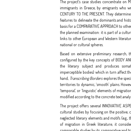
The project’s case studies concentrate on 
immigrants in Greece, by emigrants who wri
CENTURY TO THE PRESENT. They determine centr
features to delineate the dominants and histor
basis for a COMPARATIVE APPROACH to other lite
the planned examination: it is part of a cultu
links to other European and Western literature
national or cultural spheres.
Based on extensive preliminary research, th
configured by the key concepts of BODY AN
the literary subject and produces somati
imperceptible bodies) which in turn affect th
hand,
Transcribing Borders
explores the speci
territories to dynamic, ‘smooth’ plains. Howe
‘temporal,’ or ‘linguistic’ elements of migrat
modified according to the concrete text analy
The project offers several INNOVATIVE ASP
cultural studies by focusing on the positive, 
neglected literary elements and motifs (e.g.,
of migration in Greek literature; it consid
comparable studies by its comparative and tr